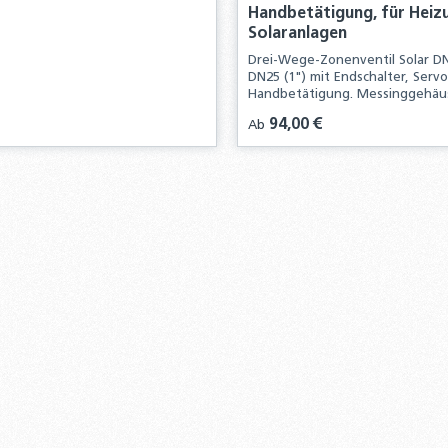
Handbetätigung, für Heiz
Solaranlagen
Drei-Wege-Zonenventil Solar DN
DN25 (1") mit Endschalter, Serv
Handbetätigung. Messinggehäu
und langlebig. Für Heizungs- un
Regulärer Preis:
94,00 €
is:
Ab
Solaranlagen, bis 10 bar, 5–130 °
Wasser/Glykol.
kt Anzahl: Gib den gewünschten Wert ei