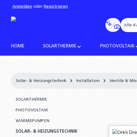
Anmelden
oder
Registrieren
pringen
Zur Hauptnavigation springen
Alle K
HOME
SOLARTHERMIE
PHOTOVOLTAIK
Solar- & Heizungstechnik
Installation
Ventile & Mis
SOLARTHERMIE
PHOTOVOLTAIK
WÄRMEPUMPEN
SOLAR- & HEIZUNGSTECHNIK