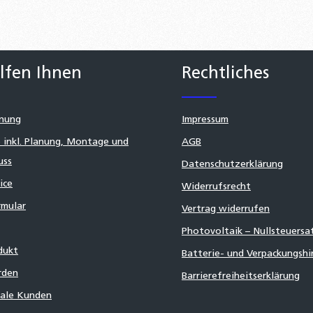
lfen Ihnen
Rechtliches
nung
Impressum
 inkl. Planung, Montage und
AGB
uss
Datenschutzerklärung
ice
Widerrufsrecht
mular
Vertrag widerrufen
Photovoltaik – Nullsteuersa
dukt
Batterie- und Verpackungsh
rden
Barrierefreiheitserklärung
nale Kunden