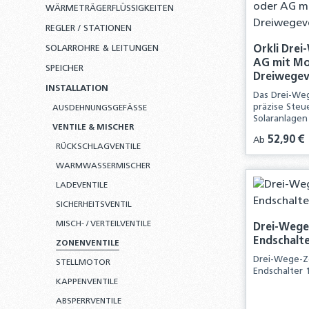
WÄRMETRÄGERFLÜSSIGKEITEN
REGLER / STATIONEN
SOLARROHRE & LEITUNGEN
Orkli Drei
AG mit Mo
SPEICHER
Dreiwegev
INSTALLATION
Das Drei-Weg
präzise Steu
AUSDEHNUNGSGEFÄSSE
Solaranlagen
VENTILE & MISCHER
Regulärer Pre
52,90 €
Ab
RÜCKSCHLAGVENTILE
WARMWASSERMISCHER
LADEVENTILE
SICHERHEITSVENTIL
MISCH- / VERTEILVENTILE
Drei-Wege
Endschalte
ZONENVENTILE
Drei-Wege-Z
STELLMOTOR
Endschalter 
KAPPENVENTILE
ABSPERRVENTILE