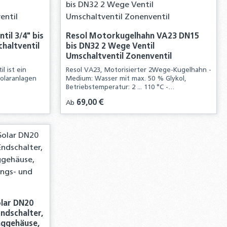
il 3/4" bis
Resol Motorkugelhahn VA23 DN15
haltventil
bis DN32 2 Wege Ventil
Umschaltventil Zonenventil
l ist ein
Resol VA23, Motorisierter 2Wege-Kugelhahn -
Solaranlagen
Medium: Wasser mit max. 50 % Glykol,
Betriebstemperatur: 2 ... 110 °C -
Umgebungstemperatur: 1 ... 55 °C, Max.
Regulärer Preis:
69,00 €
Ab
Arbeitsdruck: 32 bar (3.2 MPa) - Max.
Differenzdruck: 6 bar (600 kPa), Stellmotor:
230 V~. 50 Hz -
lar DN20
Endschalter,
nggehäuse,