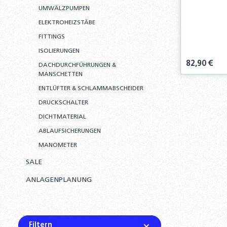
UMWÄLZPUMPEN
ELEKTROHEIZSTÄBE
FITTINGS
ISOLIERUNGEN
Regulärer Pre
82,90 €
DACHDURCHFÜHRUNGEN &
MANSCHETTEN
ENTLÜFTER & SCHLAMMABSCHEIDER
Produ
DRUCKSCHALTER
DICHTMATERIAL
ABLAUFSICHERUNGEN
MANOMETER
SALE
ANLAGENPLANUNG
Filtern