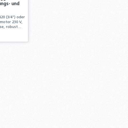
ungs- und
20 (3/4") oder
omotor 230 V,
se, robust
d
C,
n oder benutze die Schaltflächen um d