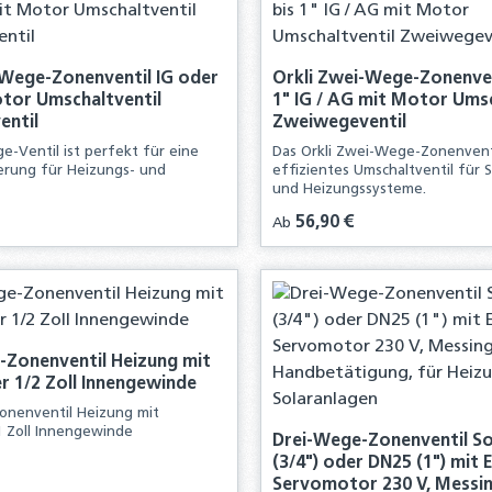
-Wege-Zonenventil IG oder
Orkli Zwei-Wege-Zonenvent
tor Umschaltventil
1" IG / AG mit Motor Umsc
entil
Zweiwegeventil
e-Ventil ist perfekt für eine
Das Orkli Zwei-Wege-Zonenventi
erung für Heizungs- und
effizientes Umschaltventil für 
und Heizungssysteme.
is:
Regulärer Preis:
56,90 €
Ab
-Zonenventil Heizung mit
r 1/2 Zoll Innengewinde
onenventil Heizung mit
1 Zoll Innengewinde
Drei-Wege-Zonenventil So
(3/4") oder DN25 (1") mit 
Servomotor 230 V, Messi