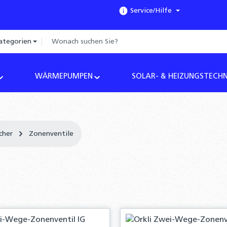
Service/Hilfe
ategorien
WÄRMEPUMPEN
SOLAR- & HEIZUNGSTECHN
cher
Zonenventile