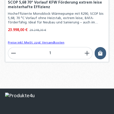
SCOP 5,68 70° Vorlauf KFW Förderung extrem leise
meisterhafte Effizienz
Hocheffiziente Monoblock-Wärmepumpe mit R290, SCOP bis
5,68, 70 °C Vorlauf ohne Heizstab, extrem leise, BAFA-
förderfähig. Ideal für Neubau und Sanierung – auch im
Bestand.
Verkaufspreis:
23.998,00 €
Regulärer Preis:
29.248,30 €
Preise inkl. MwSt. zzgl. Versandkosten
Produkt Anzahl: Gib den gewünschten Wert ein o