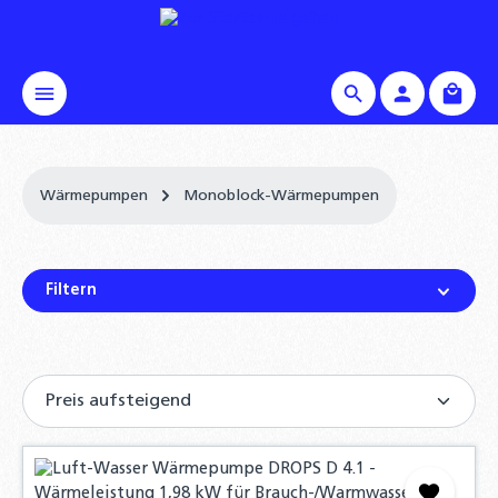
alt springen
Waren
Wärmepumpen
Monoblock-Wärmepumpen
Filtern