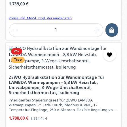
Regulärer Preis:
1.739,00 €
Preise inkl. MwSt. zzgl. Versandkosten
Produkt Anzahl: Gib den gewünschten Wert ein o
2
%
Tipp
ZEWO Hydraulikstation zur Wandmontage für
LAMBDA Wärmepumpen – 8,8 kW Heizstab,
Umwälzpumpe, 3-Wege-Umschaltventil,
Sicherheitsthermostat, Isolierung
Intelligentes Steuerungsset für ZEWO LAMBDA
Wärmepumpen. 7" Farb-Touch, Modbus & VNC, 12
Temperatur-Eingänge, 230 V Aktoren. Flexible Regelung von
Heizsystemen, Frischwasser und PV-Anbindung.
Verkaufspreis:
1.788,00 €
Regulärer Preis:
1.834,41 €