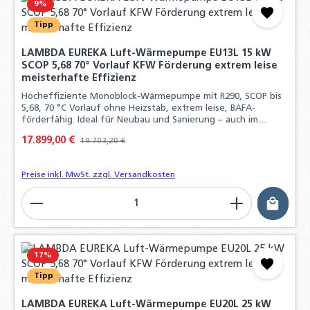
9
%
Tipp
LAMBDA EUREKA Luft-Wärmepumpe EU13L 15 kW
SCOP 5,68 70° Vorlauf KFW Förderung extrem leise
meisterhafte Effizienz
Hocheffiziente Monoblock-Wärmepumpe mit R290, SCOP bis
5,68, 70 °C Vorlauf ohne Heizstab, extrem leise, BAFA-
förderfähig. Ideal für Neubau und Sanierung – auch im
Bestand.
Verkaufspreis:
17.899,00 €
Regulärer Preis:
19.703,20 €
Preise inkl. MwSt. zzgl. Versandkosten
Produkt Anzahl: Gib den gewünschten Wert ein o
17
%
Tipp
LAMBDA EUREKA Luft-Wärmepumpe EU20L 25 kW