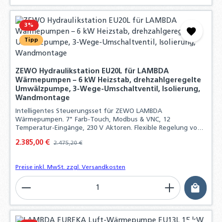
3
%
Tipp
ZEWO Hydraulikstation EU20L für LAMBDA
Wärmepumpen – 6 kW Heizstab, drehzahlgeregelte
Umwälzpumpe, 3-Wege-Umschaltventil, Isolierung,
Wandmontage
Intelligentes Steuerungsset für ZEWO LAMBDA
Wärmepumpen. 7" Farb-Touch, Modbus & VNC, 12
Temperatur-Eingänge, 230 V Aktoren. Flexible Regelung von
Heizsystemen, Frischwasser und PV-Anbindung.
Verkaufspreis:
2.385,00 €
Regulärer Preis:
2.475,20 €
Preise inkl. MwSt. zzgl. Versandkosten
Produkt Anzahl: Gib den gewünschten Wert ein o