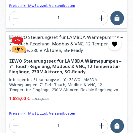
Preise inkl. MwSt. zzgl. Versandkosten
Produkt Anzahl: Gib den gewünschten Wert ein o
2
%
Tipp
ZEWO Steuerungsset für LAMBDA Wärmepumpen –
7" Touch-Regelung, Modbus & VNC, 12 Temperatur-
Eingänge, 230 V Aktoren, SG-Ready
Intelligentes Steuerungsset für ZEWO LAMBDA
Wärmepumpen. 7" Farb-Touch, Modbus & VNC, 12
Temperatur-Eingänge, 230 V Aktoren. Flexible Regelung von
Heizsystemen, Frischwasser und PV-Anbindung.
Verkaufspreis:
1.885,00 €
Regulärer Preis:
1.934,64 €
Preise inkl. MwSt. zzgl. Versandkosten
Produkt Anzahl: Gib den gewünschten Wert ein o