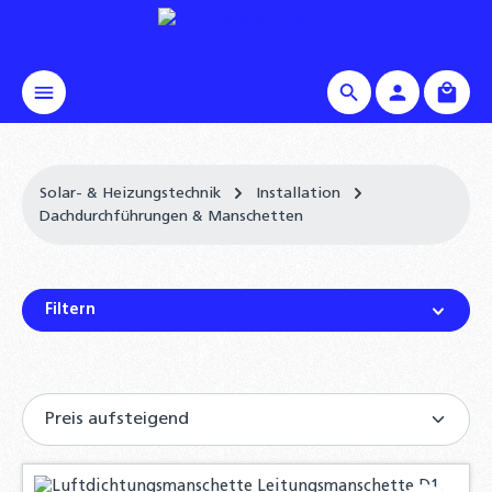
alt springen
Waren
Solar- & Heizungstechnik
Installation
Dachdurchführungen & Manschetten
Filtern