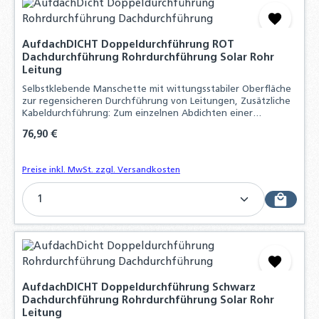
AufdachDICHT Doppeldurchführung ROT
Dachdurchführung Rohrdurchführung Solar Rohr
Leitung
Selbstklebende Manschette mit wittungsstabiler Oberfläche
zur regensicheren Durchführung von Leitungen, Zusätzliche
Kabeldurchführung: Zum einzelnen Abdichten einer
Fühlerleitung, EasyForm®-Klebekragen mit Butylkleber:
Regulärer Preis:
76,90 €
Witterungsstabil - bleifrei - dauerh
Preise inkl. MwSt. zzgl. Versandkosten
Produkt Anzahl: Gib den gewünschten Wert ein o
AufdachDICHT Doppeldurchführung Schwarz
Dachdurchführung Rohrdurchführung Solar Rohr
Leitung