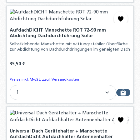
AufdachDICHT Manschette ROT 72-90 mm
Abdichtung Dachdurchführung Solar
Selbstklebende Manschette mit wittungsstabiler Oberfläche
zur Abdichtung von Dachdurchdringungen im geneigten Dach
Regulärer Preis:
35,50 €
Preise inkl. MwSt. zzgl. Versandkosten
Produkt Anzahl: Gib den gewünschten Wert ein o
Universal Dach Gerätehalter + Manschette
AufdachDicht Aufdachhalter Antennenhalter