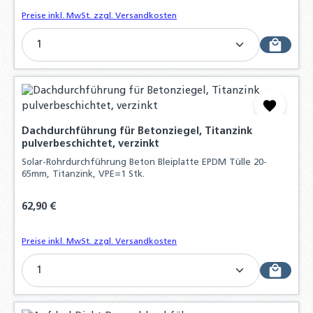
Preise inkl. MwSt. zzgl. Versandkosten
Produkt Anzahl: Gib den gewünschten Wert ein o
Dachdurchführung für Betonziegel, Titanzink
pulverbeschichtet, verzinkt
Solar-Rohrdurchführung Beton Bleiplatte EPDM Tülle 20-
65mm, Titanzink, VPE=1 Stk.
Regulärer Preis:
62,90 €
Preise inkl. MwSt. zzgl. Versandkosten
Produkt Anzahl: Gib den gewünschten Wert ein o