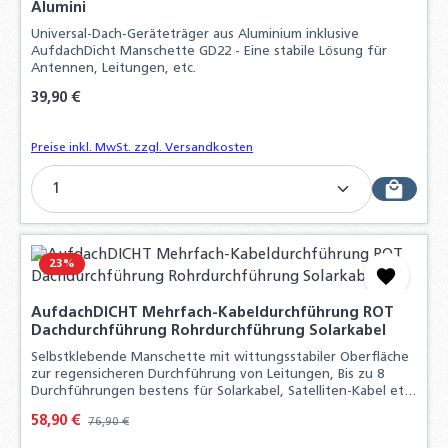
Alumini
Universal-Dach-Geräteträger aus Aluminium inklusive
AufdachDicht Manschette GD22 - Eine stabile Lösung für
Antennen, Leitungen, etc.
Regulärer Preis:
39,90 €
Preise inkl. MwSt. zzgl. Versandkosten
Produkt Anzahl: Gib den gewünschten Wert ein o
23
%
AufdachDICHT Mehrfach-Kabeldurchführung ROT
Dachdurchführung Rohrdurchführung Solarkabel
Selbstklebende Manschette mit wittungsstabiler Oberfläche
zur regensicheren Durchführung von Leitungen, Bis zu 8
Durchführungen bestens für Solarkabel, Satelliten-Kabel etc.
geeignet, EasyForm®-Klebekragen mit Butylkleber:
Verkaufspreis:
58,90 €
Regulärer Preis:
76,90 €
Witterungsstabil - bleifrei - da