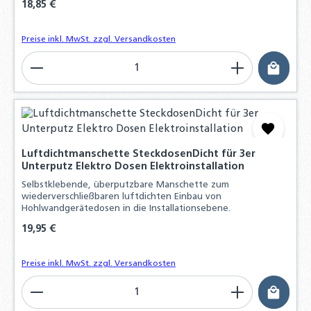
Regulärer Preis:
18,85 €
Preise inkl. MwSt. zzgl. Versandkosten
Produkt Anzahl: Gib den gewünschten Wert ein o
Luftdichtmanschette SteckdosenDicht für 3er
Unterputz Elektro Dosen Elektroinstallation
Selbstklebende, überputzbare Manschette zum
wiederverschließbaren luftdichten Einbau von
Hohlwandgerätedosen in die Installationsebene.
Regulärer Preis:
19,95 €
Preise inkl. MwSt. zzgl. Versandkosten
Produkt Anzahl: Gib den gewünschten Wert ein o