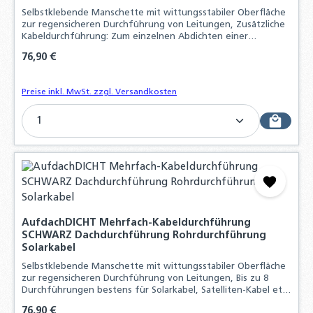
Selbstklebende Manschette mit wittungsstabiler Oberfläche
zur regensicheren Durchführung von Leitungen, Zusätzliche
Kabeldurchführung: Zum einzelnen Abdichten einer
Fühlerleitung, EasyForm®-Klebekragen mit Butylkleber:
Regulärer Preis:
76,90 €
Witterungsstabil - bleifrei - dauerh
Preise inkl. MwSt. zzgl. Versandkosten
Produkt Anzahl: Gib den gewünschten Wert ein o
AufdachDICHT Mehrfach-Kabeldurchführung
SCHWARZ Dachdurchführung Rohrdurchführung
Solarkabel
Selbstklebende Manschette mit wittungsstabiler Oberfläche
zur regensicheren Durchführung von Leitungen, Bis zu 8
Durchführungen bestens für Solarkabel, Satelliten-Kabel etc.
geeignet, EasyForm®-Klebekragen mit Butylkleber:
Regulärer Preis:
76,90 €