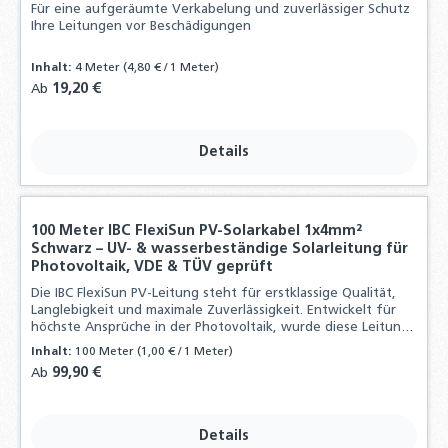
Für eine aufgeräumte Verkabelung und zuverlässiger Schutz
Ihre Leitungen vor Beschädigungen
Inhalt:
4 Meter
(4,80 € / 1 Meter)
Regulärer Preis:
19,20 €
Ab
Details
100 Meter IBC FlexiSun PV-Solarkabel 1x4mm²
Schwarz – UV- & wasserbeständige Solarleitung für
Photovoltaik, VDE & TÜV geprüft
Die IBC FlexiSun PV-Leitung steht für erstklassige Qualität,
Langlebigkeit und maximale Zuverlässigkeit. Entwickelt für
höchste Ansprüche in der Photovoltaik, wurde diese Leitung
auf eine Mindestlebensdauer von über 30 Jahren getestet
Inhalt:
100 Meter
(1,00 € / 1 Meter)
Regulärer Preis:
99,90 €
Ab
Details