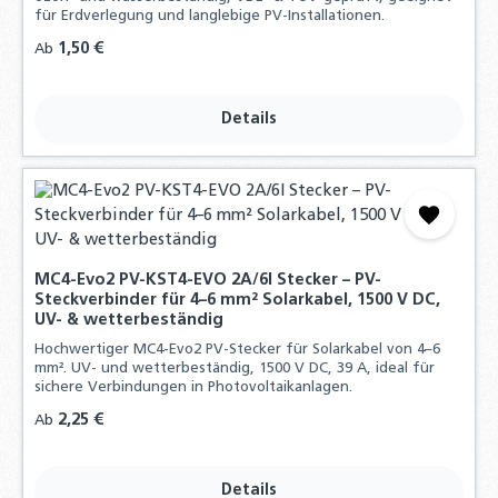
für Erdverlegung und langlebige PV-Installationen.
Regulärer Preis:
1,50 €
Ab
Details
MC4-Evo2 PV-KST4-EVO 2A/6I Stecker – PV-
Steckverbinder für 4–6 mm² Solarkabel, 1500 V DC,
UV- & wetterbeständig
Hochwertiger MC4-Evo2 PV-Stecker für Solarkabel von 4–6
mm². UV- und wetterbeständig, 1500 V DC, 39 A, ideal für
sichere Verbindungen in Photovoltaikanlagen.
Regulärer Preis:
2,25 €
Ab
Details