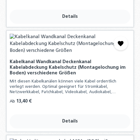
Details
Kabelkanal Wandkanal Deckenkanal
Kabelabdeckung Kabelschutz (Montagelochung im
Boden) verschiedene Größen
Mit diesen Kabelkanälen können viele Kabel ordentlich
verlegt werden. Optimal geeignet für Stromkabel,
Netzwerkkabel, Patchkabel, Videokabel, Audiokabel,
Telefonkabel, SAT Kabel, Antennenkabel, Lautsprecherkabel,
Regulärer Preis:
13,40 €
Ab
Toslinkkabel, HDMI-Kabel usw.
Details