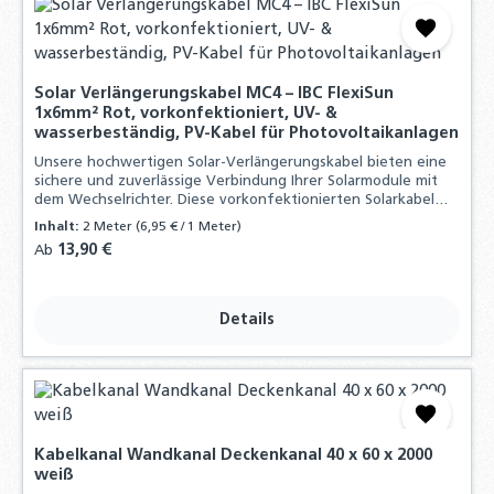
Solar Verlängerungskabel MC4 – IBC FlexiSun
1x6mm² Rot, vorkonfektioniert, UV- &
wasserbeständig, PV-Kabel für Photovoltaikanlagen
Unsere hochwertigen Solar-Verlängerungskabel bieten eine
sichere und zuverlässige Verbindung Ihrer Solarmodule mit
dem Wechselrichter. Diese vorkonfektionierten Solarkabel
sind mit MC4-Steckern ausgestattet.
Inhalt:
2 Meter
(6,95 € / 1 Meter)
Regulärer Preis:
13,90 €
Ab
Details
Kabelkanal Wandkanal Deckenkanal 40 x 60 x 2000
weiß