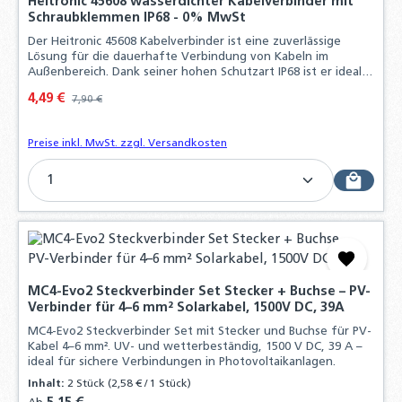
Heitronic 45608 wasserdichter Kabelverbinder mit
Schraubklemmen IP68 - 0% MwSt
Der Heitronic 45608 Kabelverbinder ist eine zuverlässige
Lösung für die dauerhafte Verbindung von Kabeln im
Außenbereich. Dank seiner hohen Schutzart IP68 ist er ideal
für den Einsatz in feuchten Umgebungen.
Verkaufspreis:
4,49 €
Regulärer Preis:
7,90 €
Preise inkl. MwSt. zzgl. Versandkosten
Produkt Anzahl: Gib den gewünschten Wert ein o
MC4-Evo2 Steckverbinder Set Stecker + Buchse – PV-
Verbinder für 4–6 mm² Solarkabel, 1500V DC, 39A
MC4-Evo2 Steckverbinder Set mit Stecker und Buchse für PV-
Kabel 4–6 mm². UV- und wetterbeständig, 1500 V DC, 39 A –
ideal für sichere Verbindungen in Photovoltaikanlagen.
Inhalt:
2 Stück
(2,58 € / 1 Stück)