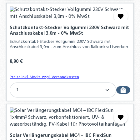
Schutzkontakt-Stecker Vollgummi 230V Schwarz mit
Anschlusskabel 3,0m - 0% MwSt
Schutzkontakt-Stecker Vollgummi 230V Schwarz mit
Anschlusskabel 3,0m - zum Anschluss von Balkonkraftwerken
Regulärer Preis:
8,90 €
Preise inkl. MwSt. zzgl. Versandkosten
Produkt Anzahl: Gib den gewünschten Wert ein o
Solar Verlängerungskabel MC4 – IBC FlexiSun