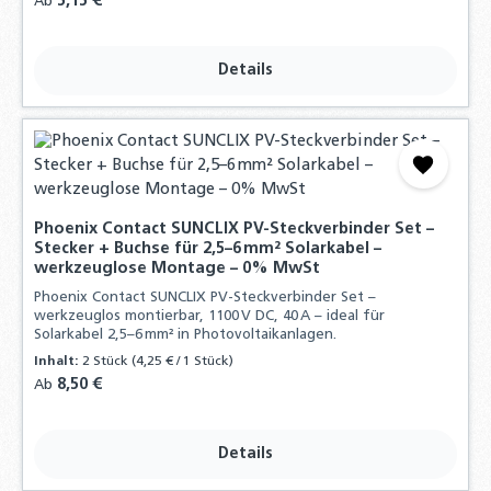
Regulärer Preis:
5,15 €
Ab
Details
Phoenix Contact SUNCLIX PV-Steckverbinder Set –
Stecker + Buchse für 2,5–6 mm² Solarkabel –
werkzeuglose Montage – 0% MwSt
Phoenix Contact SUNCLIX PV-Steckverbinder Set –
werkzeuglos montierbar, 1100 V DC, 40 A – ideal für
Solarkabel 2,5–6 mm² in Photovoltaikanlagen.
Inhalt:
2 Stück
(4,25 € / 1 Stück)
Regulärer Preis:
8,50 €
Ab
Details