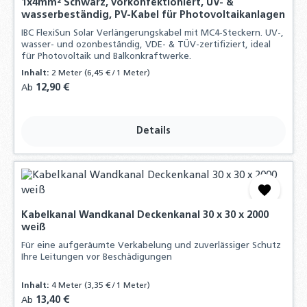
1x4mm² Schwarz, vorkonfektioniert, UV- &
wasserbeständig, PV-Kabel für Photovoltaikanlagen
IBC FlexiSun Solar Verlängerungskabel mit MC4-Steckern. UV-,
wasser- und ozonbeständig, VDE- & TÜV-zertifiziert, ideal
für Photovoltaik und Balkonkraftwerke.
Inhalt:
2 Meter
(6,45 € / 1 Meter)
Regulärer Preis:
12,90 €
Ab
Details
Kabelkanal Wandkanal Deckenkanal 30 x 30 x 2000
weiß
Für eine aufgeräumte Verkabelung und zuverlässiger Schutz
Ihre Leitungen vor Beschädigungen
Inhalt:
4 Meter
(3,35 € / 1 Meter)
Regulärer Preis:
13,40 €
Ab