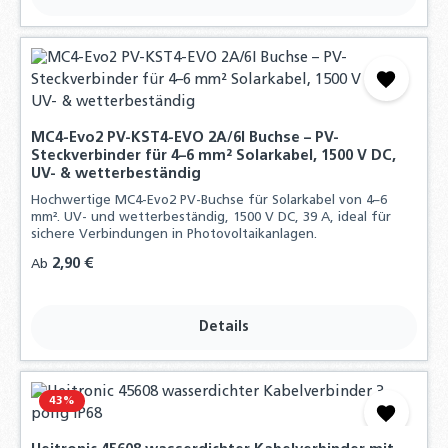
MC4-Evo2 PV-KST4-EVO 2A/6I Buchse – PV-
Steckverbinder für 4–6 mm² Solarkabel, 1500 V DC,
UV- & wetterbeständig
Hochwertige MC4-Evo2 PV-Buchse für Solarkabel von 4–6
mm². UV- und wetterbeständig, 1500 V DC, 39 A, ideal für
sichere Verbindungen in Photovoltaikanlagen.
Regulärer Preis:
2,90 €
Ab
Details
43
%