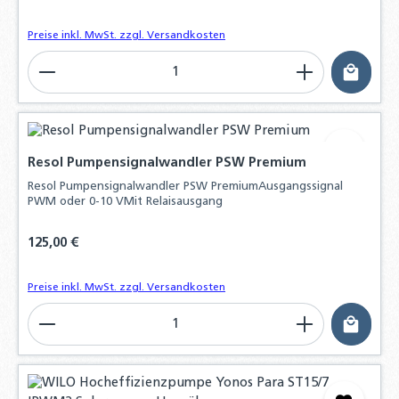
Preise inkl. MwSt. zzgl. Versandkosten
Produkt Anzahl: Gib den gewünschten Wert ein o
Resol Pumpensignalwandler PSW Premium
Resol Pumpensignalwandler PSW PremiumAusgangssignal
PWM oder 0-10 VMit Relaisausgang
Regulärer Preis:
125,00 €
Preise inkl. MwSt. zzgl. Versandkosten
Produkt Anzahl: Gib den gewünschten Wert ein o