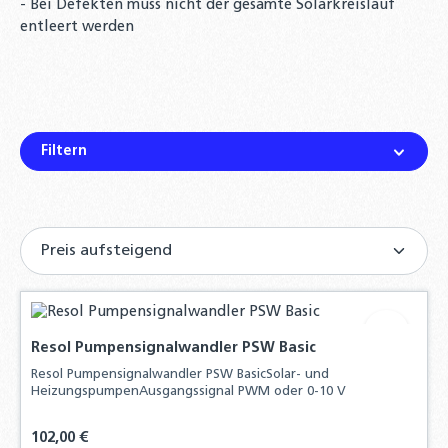
- Bei Defekten muss nicht der gesamte Solarkreislauf
entleert werden
Filtern
Resol Pumpensignalwandler PSW Basic
Resol Pumpensignalwandler PSW BasicSolar- und
HeizungspumpenAusgangssignal PWM oder 0-10 V
Regulärer Preis:
102,00 €