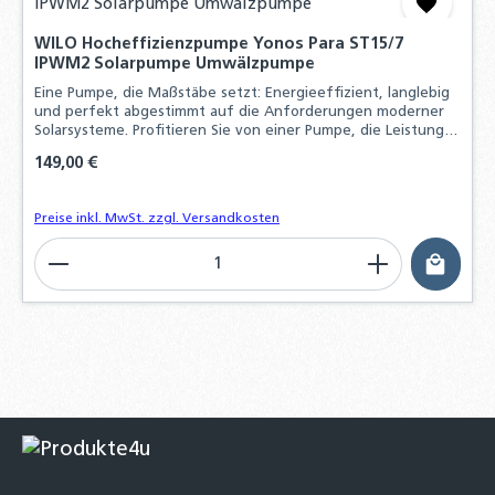
WILO Hocheffizienzpumpe Yonos Para ST15/7
IPWM2 Solarpumpe Umwälzpumpe
Eine Pumpe, die Maßstäbe setzt: Energieeffizient, langlebig
und perfekt abgestimmt auf die Anforderungen moderner
Solarsysteme. Profitieren Sie von einer Pumpe, die Leistung
und Effizienz vereint – ideal für Ihr Zuhause!
Regulärer Preis:
149,00 €
Preise inkl. MwSt. zzgl. Versandkosten
Produkt Anzahl: Gib den gewünschten Wert ein o