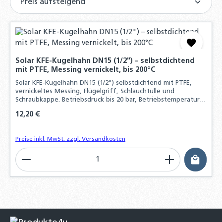
Solar KFE-Kugelhahn DN15 (1/2") – selbstdichtend
mit PTFE, Messing vernickelt, bis 200°C
Solar KFE-Kugelhahn DN15 (1/2") selbstdichtend mit PTFE,
vernickeltes Messing, Flügelgriff, Schlauchtülle und
Schraubkappe. Betriebsdruck bis 20 bar, Betriebstemperatur
bis 200°C, ideal für Solaranlagen.
Regulärer Preis:
12,20 €
Preise inkl. MwSt. zzgl. Versandkosten
Produkt Anzahl: Gib den gewünschten Wert ein o