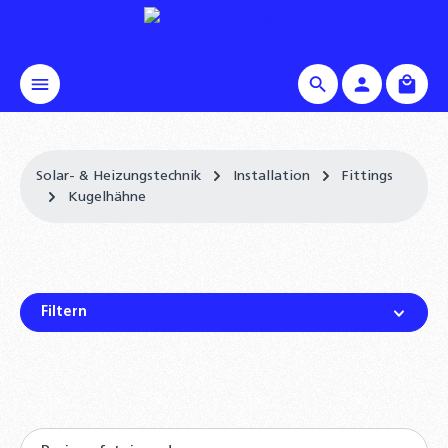
alt springen
Waren
Solar- & Heizungstechnik
Installation
Fittings
Kugelhähne
Filtern