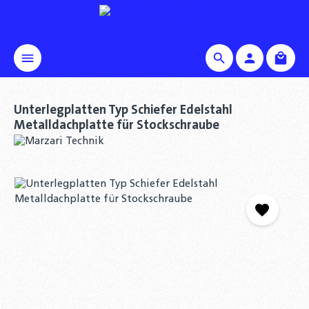
alt springen
Waren
Unterlegplatten Typ Schiefer Edelstahl
Metalldachplatte für Stockschraube
Bildergalerie überspringen