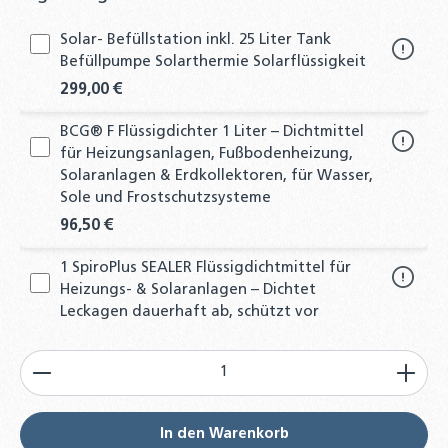
Solar- Befüllstation inkl. 25 Liter Tank
Befüllpumpe Solarthermie Solarflüssigkeit
299,00 €
BCG® F Flüssigdichter 1 Liter – Dichtmittel
für Heizungsanlagen, Fußbodenheizung,
Solaranlagen & Erdkollektoren, für Wasser,
Sole und Frostschutzsysteme
96,50 €
1 SpiroPlus SEALER Flüssigdichtmittel für
Heizungs- & Solaranlagen – Dichtet
Leckagen dauerhaft ab, schützt vor
Korrosion & Energieverlust
Produkt Anzahl: Gib den gewünschten Wert ein od
28,85 €
Gardena Einfüllpumpe für Solaranlagen
Heizunganlagen Befüllpumpe für
In den Warenkorb