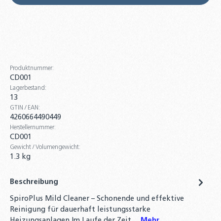
Solarflüssigkeit
54,90 €
10 Liter SpiroPlus Mild Cleaner -
Heizungsanlagen Reiniger Solaranlage
Heizungsreiniger Konzentrat
Produktnummer:
245,00 €
CD001
Lagerbestand:
13
GTIN / EAN:
4260664490449
Herstellernummer:
CD001
Gewicht / Volumengewicht:
1.3 kg
Beschreibung
SpiroPlus Mild Cleaner – Schonende und effektive
Reinigung für dauerhaft leistungsstarke
Heizungsanlagen Im Laufe der Zeit…
Mehr