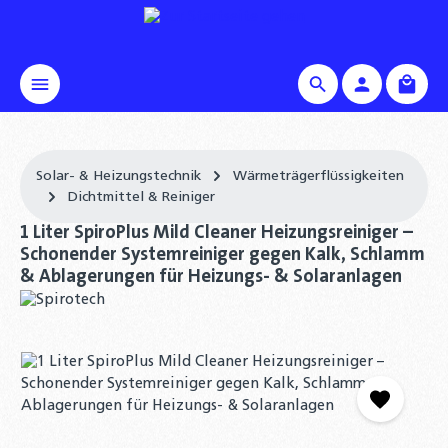
alt springen
Waren
Solar- & Heizungstechnik
Wärmeträgerflüssigkeiten
Dichtmittel & Reiniger
1 Liter SpiroPlus Mild Cleaner Heizungsreiniger –
Schonender Systemreiniger gegen Kalk, Schlamm
& Ablagerungen für Heizungs- & Solaranlagen
Bildergalerie überspringen