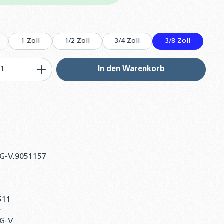
uswählen
1 Zoll
1/2 Zoll
3/4 Zoll
3/8 Zoll
Option ist zurzeit nicht verfügbar.)
 Anzahl: Gib den gewünschten Wert ein 
In den Warenkorb
AG-V.9051157
511
r:
AG-V