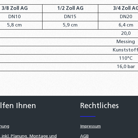
3/8 Zoll AG
1/2 Zoll AG
3/4 Zoll A
DN10
DN15
DN20
5,8 cm
5,9 cm
6,4 cm
20,0
Messing
Kunststof
110°C
16,0 bar
lfen Ihnen
Rechtliches
nung
Impressum
 inkl. Planung, Montage und
AGB