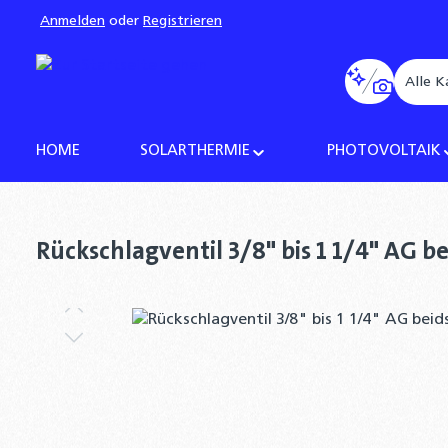
Anmelden
oder
Registrieren
pringen
Zur Hauptnavigation springen
Alle K
HOME
SOLARTHERMIE
PHOTOVOLTAIK
Rückschlagventil 3/8" bis 1 1/4" AG b
Bildergalerie überspringen