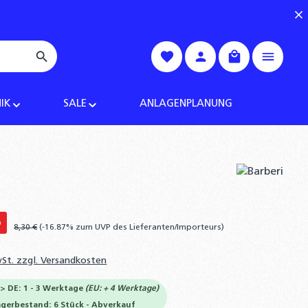
Warenkorb enth
IK
SALE
ANLAGENPLANUNG
%
8,30 €
(-16.87% zum UVP des Lieferanten/Importeurs)
wSt. zzgl. Versandkosten
-> DE: 1 - 3 Werktage
(EU: + 4 Werktage)
agerbestand: 6 Stück - Abverkauf