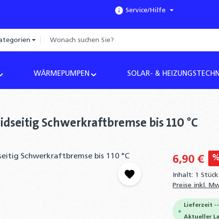
Service/Hilfe
ategorien
WÄRMEPUMPEN
SOLAR- & HEIZUNGSTECHN
eidseitig Schwerkraftbremse bis 110 °C
6,90 €
Inhalt:
1 Stück
Preise inkl. M
Lieferzeit -
Aktueller L