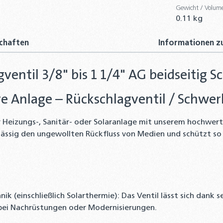
Gewicht / Volum
0.11 kg
chaften
Informationen zu
entil 3/8" bis 1 1/4" AG beidseitig S
hre Anlage – Rückschlagventil / Schwe
rer Heizungs-, Sanitär- oder Solaranlage mit unserem hochwe
rlässig den ungewollten Rückfluss von Medien und schützt so
nik (einschließlich Solarthermie): Das Ventil lässt sich da
h bei Nachrüstungen oder Modernisierungen.