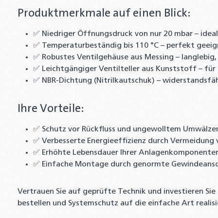
Produktmerkmale auf einen Blick:
✅ Niedriger Öffnungsdruck von nur 20 mbar – ideal
✅ Temperaturbeständig bis 110 °C – perfekt geeign
✅ Robustes Ventilgehäuse aus Messing – langlebig
✅ Leichtgängiger Ventilteller aus Kunststoff – fü
✅ NBR-Dichtung (Nitrilkautschuk) – widerstandsf
Ihre Vorteile:
✅ Schutz vor Rückfluss und ungewolltem Umwälze
✅ Verbesserte Energieeffizienz durch Vermeidung
✅ Erhöhte Lebensdauer Ihrer Anlagenkomponente
✅ Einfache Montage durch genormte Gewindeansch
Vertrauen Sie auf geprüfte Technik und investieren Sie 
bestellen und Systemschutz auf die einfache Art realisi