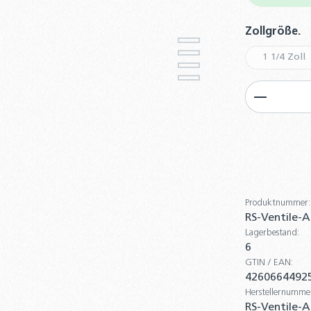
a
Zollgröße.
1 1/4 Zoll
(Diese 
Produkt
Produktnummer:
RS-Ventile-
Lagerbestand:
6
GTIN / EAN:
4260664492
Herstellernumme
RS-Ventile-