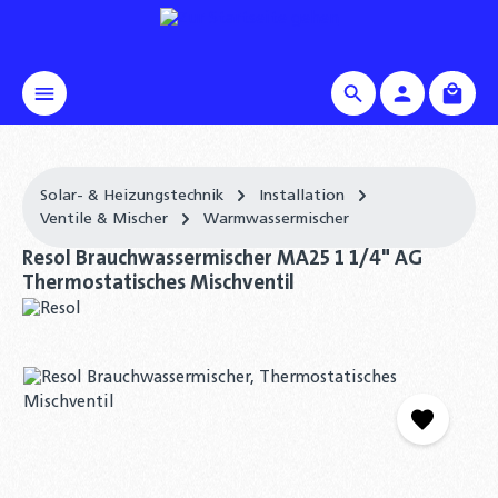
alt springen
Waren
Solar- & Heizungstechnik
Installation
Ventile & Mischer
Warmwassermischer
Resol Brauchwassermischer MA25 1 1/4" AG
Thermostatisches Mischventil
Bildergalerie überspringen