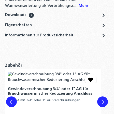
Brauchwassermischer zum Einbau in die
Warmwasserleitung als Verbrühungssc…
Mehr
Downloads
2
Eigenschaften
Informationen zur Produktsicherheit
Produktgalerie überspringen
Zubehör
Gewindeverschraubung 3/4" oder 1" AG für
Brauchwassermischer Reduzierung Anschluss
3er Set mit 3/4" oder 1" AG Verschraubungen