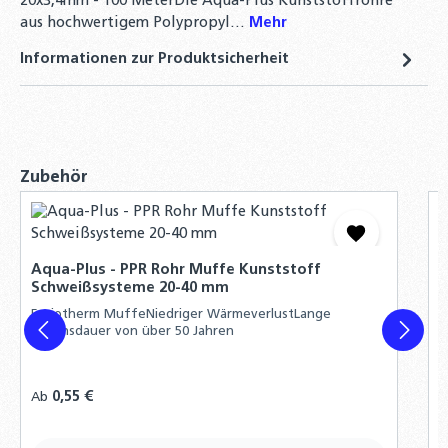
20x3,4mm - 100 MeterDie Aqua-Plus Kunststoffrohre
aus hochwertigem Polypropyl…
Mehr
Informationen zur Produktsicherheit
Produktgalerie überspringen
Zubehör
A
S
Aqua-Plus - PPR Rohr Muffe Kunststoff
F
Schweißsysteme 20-40 mm
L
Fusiotherm MuffeNiedriger WärmeverlustLange
Lebensdauer von über 50 Jahren
Regulärer Preis:
0,55 €
R
Ab
A