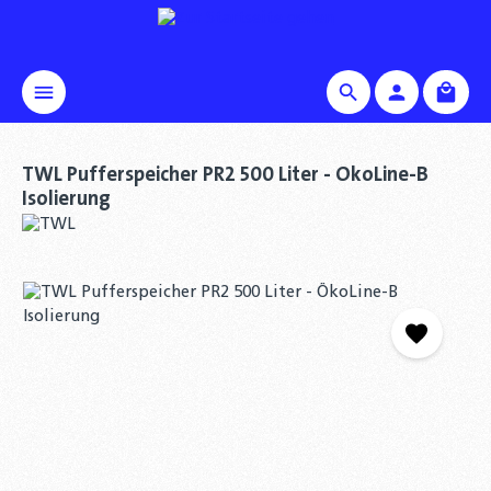
alt springen
Waren
TWL Pufferspeicher PR2 500 Liter - ÖkoLine-B
Isolierung
Bildergalerie überspringen