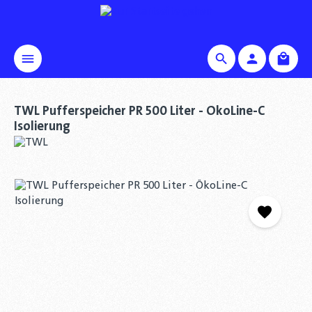
alt springen
Waren
TWL Pufferspeicher PR 500 Liter - ÖkoLine-C
Isolierung
Bildergalerie überspringen