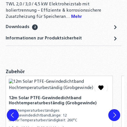
699,00 €
TWL 2,0 / 3,0 / 4,5 kW Elektroheizstab mit
Isoliertrennung – Effiziente & korrosionssichere
TWL Pufferspeicher PR2 800 Liter - ÖkoLine-
Zusatzheizung für Speicheran…
Mehr
B Isolierung
Downloads
1.319,00 €
2
Informationen zur Produktsicherheit
TWL Pufferspeicher PR 1000 Liter - ÖkoLine-
B Isolierung - Ø 79cm
1.299,00 €
Produktgalerie überspringen
Zubehör
T
D
12m Solar PTFE-Gewindedichtband
Hochtemperaturbeständig (Grobgewinde)
1
Hochtemperaturbeständiges
GrobgewindedichtbandLänge: 12
I
MeterTemperaturbeständigkeit: 260°C
R
1