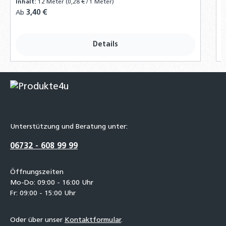
Inhalt:
12 Meter
(0,28 € / 1 Meter)
Regulärer Preis:
3,40 €
Ab
P
P
Details
Unterstützung und Beratung unter:
06732 - 608 99 99
Öffnungszeiten
Mo-Do: 09:00 - 16:00 Uhr
Fr: 09:00 - 15:00 Uhr
Oder über unser
Kontaktformular
.