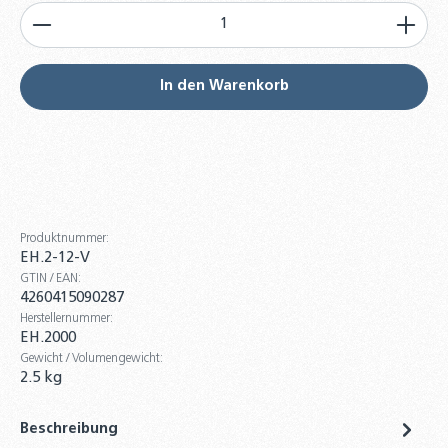
Produkt Anzahl: Gib den gewünschten Wert ein od
TWL Pufferspeicher P 800 Liter - ÖkoLine-B
Isolierung
979,00 €
In den Warenkorb
TWL Pufferspeicher PR 800 Liter - ÖkoLine-B
Isolierung
1.159,00 €
TWL Pufferspeicher PR 500 Liter - ÖkoLine-C
Produktnummer:
Isolierung
EH.2-12-V
945,00 €
GTIN / EAN:
4260415090287
TWL Pufferspeicher PR 500 Liter - ÖkoLine-B
Herstellernummer:
Isolierung
EH.2000
1.045,00 €
Gewicht / Volumengewicht:
2.5 kg
TWL Pufferspeicher PR 300 Liter - ÖkoLine-C
Isolierung
Beschreibung