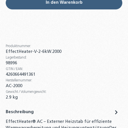
In den Warenkorb
400L Warmwasserspeicher - 2
Wärmetauscher Brauchwasserspeicher
Solarspeicher Boiler
999,00 €
Pufferspeicher ohne Wärmetauscher für
Produktnummer:
Heizungssysteme BHKW, Wärmepumpen -
EffectHeater-V-2-6kW.2000
300 Liter
Lagerbestand:
449,00 €
98996
GTIN / EAN:
200 bis 1.000 Liter Pufferspeicher ohne
4260664491361
Wärmetauscher für Heizung Wärmepumpe
Herstellernummer:
BHKW
AC-2000
Gewicht / Volumengewicht:
425,00 €
2.9 kg
Pufferspeicher ohne Wärmetauscher für
Heizungssysteme BHKW, Wärmepumpen -
Beschreibung
200 Liter
EffectHeater® AC – Externer Heizstab für effiziente
369,00 €