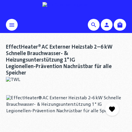
alt springen
Waren
EffectHeater® AC Externer Heizstab 2–6 kW
Schnelle Brauchwasser‑ &
Heizungsunterstützung 1" IG
Legionellen‑Prävention Nachrüstbar für alle
Speicher
Bildergalerie überspringen