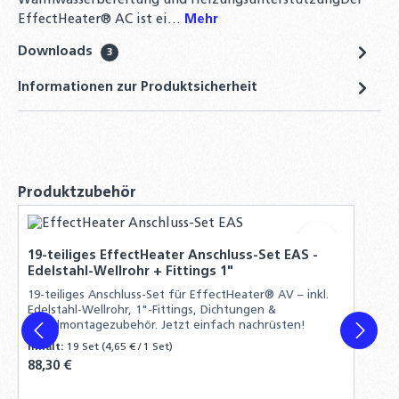
Warmwasserbereitung und HeizungsunterstützungDer
EffectHeater® AC ist ei…
Mehr
Wärmepumpenspeicher
Warmwasserspeicher
Downloads
3
Hochleistungsspeicher mit einem
Informationen zur Produktsicherheit
Wärmetauscher - 400 Liter
979,00 €
Wärmepumpenspeicher
Warmwasserspeicher
Produktgalerie überspringen
Produktzubehör
Hochleistungsspeicher mit einem
Wärmetauscher - 500 Liter
1.109,00 €
19-teiliges EffectHeater Anschluss-Set EAS -
Edelstahl-Wellrohr + Fittings 1"
19-teiliges Anschluss-Set für EffectHeater® AV – inkl.
Edelstahl-Wellrohr, 1"-Fittings, Dichtungen &
Wandmontagezubehör. Jetzt einfach nachrüsten!
Inhalt:
19 Set
(4,65 € / 1 Set)
Regulärer Preis:
88,30 €