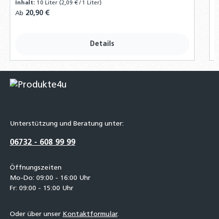
Inhalt:
10 Liter
(2,09 € / 1 Liter)
Regulärer Preis:
20,90 €
R
Ab
A
Details
Unterstützung und Beratung unter:
06732 - 608 99 99
Öffnungszeiten
Mo-Do: 09:00 - 16:00 Uhr
Fr: 09:00 - 15:00 Uhr
Oder über unser
Kontaktformular
.