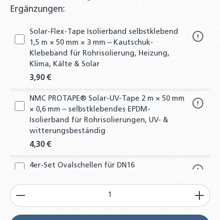
Ergänzungen:
Solar-Flex-Tape Isolierband selbstklebend
1,5 m × 50 mm × 3 mm – Kautschuk-
Klebeband für Rohrisolierung, Heizung,
Klima, Kälte & Solar
3,90 €
NMC PROTAPE® Solar-UV-Tape 2 m × 50 mm
× 0,6 mm – selbstklebendes EPDM-
Isolierband für Rohrisolierungen, UV- &
witterungsbeständig
4,30 €
4er-Set Ovalschellen für DN16
Edelstahlwellrohr Solarleitung
Produkt Anzahl: Gib den gewünschten Wert ein od
16,50 €
4er Set Schrumpfschlauch DN16 grau