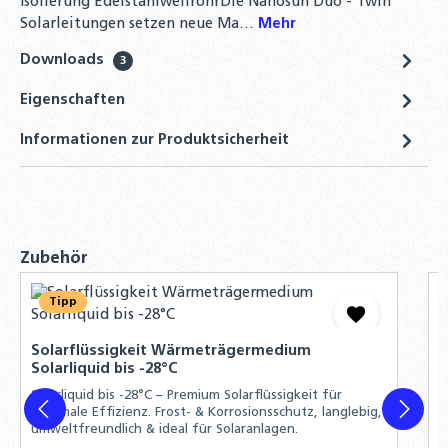
Isolierung EdelstahlwellrohrDie Nanosun Duo - Twin
10 Liter
Solarleitungen setzen neue Ma…
Mehr
20,90 €
Downloads
3
Winkel-Schnellverschraubung 90° DN16 auf
Eigenschaften
22mm Kupfer – Solarwellrohr Fitting
10,90 €
Informationen zur Produktsicherheit
Profi-Schlagwerkzeug oder Klemmbacke
DN12 - DN40 – Grundkörper aus massivem
Stahl zur Bördelherstellung von Edelstahl-
und Solarwellrohren
Produktgalerie überspringen
Zubehör
29,50 €
Tipp
D
S
S
Solarflüssigkeit Wärmeträgermedium
Solarliquid bis -28°C
D
h
Solarliquid bis -28°C – Premium Solarflüssigkeit für
s
maximale Effizienz. Frost- & Korrosionsschutz, langlebig,
w
umweltfreundlich & ideal für Solaranlagen.