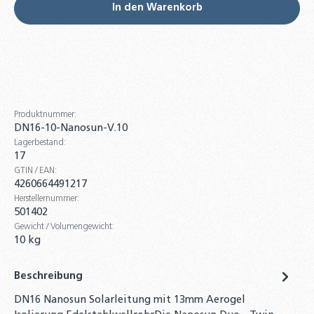
7,5cm für Aerogel Nanosun Wellrohre
In den Warenkorb
1,90 €
32-tlg. Montage-Set für Wellrohre DN16 &
DN20 – Bördelwerkzeug, Rohrabschneider &
Zubehör für Solar- und Heizungsrohre
219,00 €
Produktnummer:
DN16-10-Nanosun-V.10
4er-Set 3/4 Zoll Überwurfmuttern DN16
Lagerbestand:
Edelstahlwellrohr + Segmentringe &
17
Dichtung bis 260°C
GTIN / EAN:
5,90 €
4260664491217
Herstellernummer:
501402
DN16 Wellrohr Verschraubung
Gewicht / Volumengewicht:
Schnellverschraubung Schnellkupplung für
10 kg
Solarleitungen
8,00 €
Beschreibung
Solarflüssigkeit für Flach-
DN16 Nanosun Solarleitung mit 13mm Aerogel
Röhrenkollektoren Fertiggemisch -28°C -