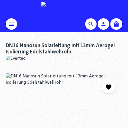
alt springen
Waren
DN16 Nanosun Solarleitung mit 13mm Aerogel
Isolierung Edelstahlwellrohr
Bildergalerie überspringen