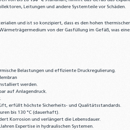
ren von bis zu
130 °C
standhält, nimmt das Gefäß das expand
llektoren, Leitungen und andere Systemteile vor Schäden.
rialien und ist so konzipiert, dass es den hohen thermisch
as Wärmeträgermedium von der Gasfüllung im Gefäß, was ein
rmische Belastungen und effiziente Druckregulierung.
Membran
stalliert werden.
sbar auf Anlagendruck.
.
t, erfüllt höchste Sicherheits- und Qualitätsstandards.
ren bis 130 °C (dauerhaft).
dert Korrosion und verlängert die Lebensdauer.
 Jahren Expertise in hydraulischen Systemen.