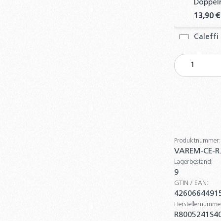
Doppelr
13,90 €
Caleffi
Entleer
Produkt
22,70 €
MAG Gef
Druckf
61,90 €
ZILMET 
Ausdeh
Produktnummer:
VAREM-CE-R
45,90 €
Lagerbestand:
9
Anschlu
GTIN / EAN:
180 cm
4260664491
22,90 €
Herstellernumme
R8005241S4
Wandha