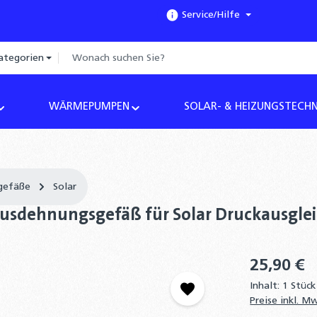
Service/Hilfe
ategorien
WÄRMEPUMPEN
SOLAR- & HEIZUNGSTECHN
gefäße
Solar
usdehnungsgefäß für Solar Druckausgle
25,90 €
Inhalt:
1 Stück
Preise inkl. M