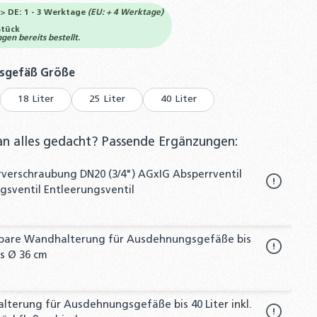
-> DE: 1 - 3 Werktage
(EU: + 4 Werktage)
Stück
en bereits bestellt.
auswählen
sgefäß Größe
18 Liter
25 Liter
40 Liter
an alles gedacht? Passende Ergänzungen:
verschraubung DN20 (3/4") AGxIG Absperrventil
sventil Entleerungsventil
llbare Wandhalterung für Ausdehnungsgefäße bis
is Ø 36 cm
terung für Ausdehnungsgefäße bis 40 Liter inkl.