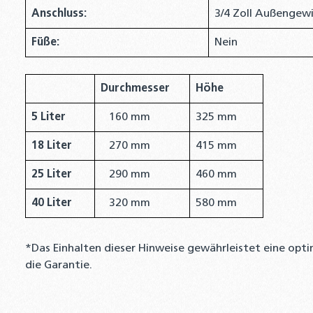
Anschluss:
3/4 Zoll Außengew
Füße:
Nein
Durchmesser
Höhe
5 Liter
160 mm
325 mm
18 Liter
270 mm
415 mm
25 Liter
290 mm
460 mm
40 Liter
320 mm
580 mm
*Das Einhalten dieser Hinweise gewährleistet eine opt
die Garantie.