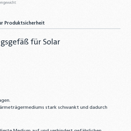
engewicht:
ventil mit Ablasshahn
r Produktsicherheit
es Vordruck Prüfgerät max. 7 bar, Manometer,
ckmeßgerät für Ausdehnungsgefäße
sgefäß für Solar
agen.
Wärmeträgermediums stark schwankt und dadurch