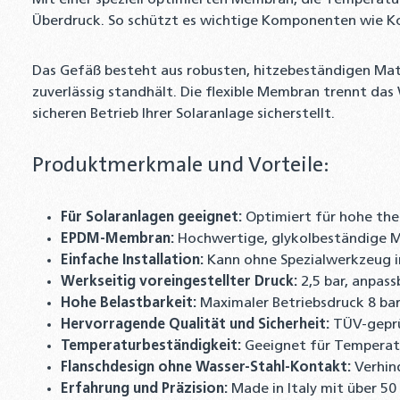
Mit einer speziell optimierten Membran, die Temperatu
Überdruck. So schützt es wichtige Komponenten wie Ko
Das Gefäß besteht aus robusten, hitzebeständigen Mate
zuverlässig standhält. Die flexible Membran trennt d
sicheren Betrieb Ihrer Solaranlage sicherstellt.
Produktmerkmale und Vorteile:
Für Solaranlagen geeignet:
Optimiert für hohe the
EPDM-Membran:
Hochwertige, glykolbeständige 
Einfache Installation:
Kann ohne Spezialwerkzeug in
Werkseitig voreingestellter Druck:
2,5 bar, anpas
Hohe Belastbarkeit:
Maximaler Betriebsdruck 8 bar
Hervorragende Qualität und Sicherheit:
TÜV-geprüf
Temperaturbeständigkeit:
Geeignet für Temperatu
Flanschdesign ohne Wasser-Stahl-Kontakt:
Verhin
Erfahrung und Präzision:
Made in Italy mit über 50