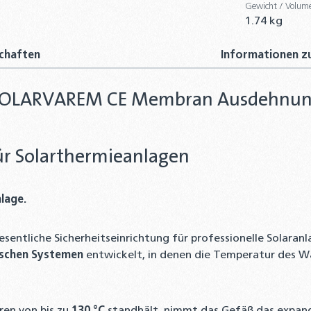
Gewicht / Volum
Kappen
1.74 kg
21,90 €
chaften
Informationen zu
Digital
Vordru
2,90 €
L SOLARVAREM CE Membran Ausdehnung
 für Solarthermieanlagen
lage.
ntliche Sicherheitseinrichtung für professionelle Solaranl
ischen Systemen
entwickelt, in denen die Temperatur des 