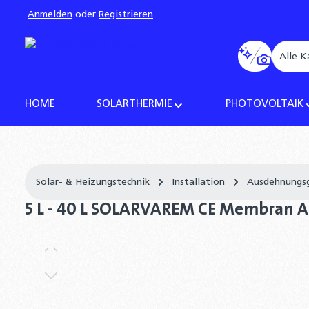
Anmelden
oder
Registrieren
pringen
Zur Hauptnavigation springen
Alle K
HOME
SOLARTHERMIE
PHOTOVOLTAIK
Solar- & Heizungstechnik
Installation
Ausdehnungs
5 L - 40 L SOLARVAREM CE Membran A
Bildergalerie überspringen