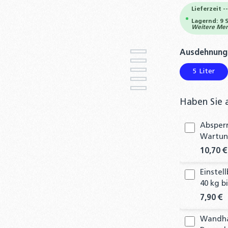
Lieferzeit -
Lagernd: 9 
Weitere Meng
Ausdehnung
5 Liter
Haben Sie 
Absperr
Wartung
10,70 €
Einste
40 kg b
7,90 €
Wandhal